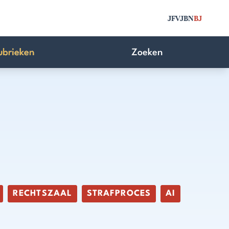
JFV
JBN
BJ
ubrieken
Zoeken
RECHTSZAAL
STRAFPROCES
AI