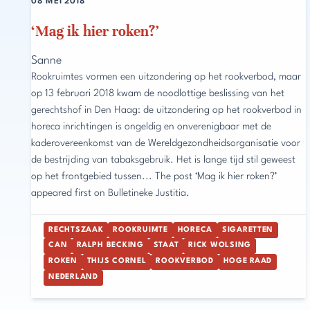
08 MEI 2018
‘Mag ik hier roken?’
Sanne
Rookruimtes vormen een uitzondering op het rookverbod, maar
op 13 februari 2018 kwam de noodlottige beslissing van het
gerechtshof in Den Haag: de uitzondering op het rookverbod in
horeca inrichtingen is ongeldig en onverenigbaar met de
kaderovereenkomst van de Wereldgezondheidsorganisatie voor
de bestrijding van tabaksgebruik. Het is lange tijd stil geweest
op het frontgebied tussen... The post ‘Mag ik hier roken?’
appeared first on Bulletineke Justitia.
RECHTSZAAK
ROOKRUIMTE
HORECA
SIGARETTEN
CAN
RALPH BECKING
STAAT
RICK WOLSING
ROKEN
THIJS CORNEL
ROOKVERBOD
HOGE RAAD
NEDERLAND