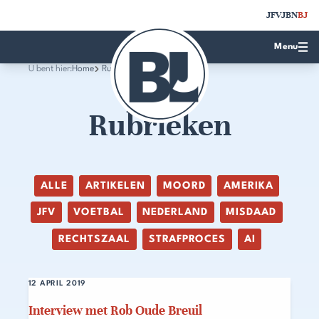
JFV
JBN
BJ
Menu
U bent hier:
Home
Rubrieken
Rubrieken
ALLE
ARTIKELEN
MOORD
AMERIKA
JFV
VOETBAL
NEDERLAND
MISDAAD
RECHTSZAAL
STRAFPROCES
AI
12 APRIL 2019
Interview met Rob Oude Breuil