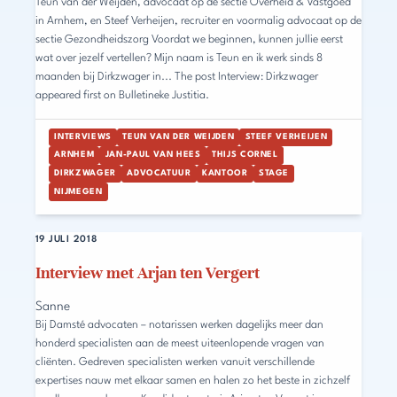
Teun van der Weijden, advocaat op de sectie Overheid & Vastgoed
in Arnhem, en Steef Verheijen, recruiter en voormalig advocaat op de
sectie Gezondheidszorg Voordat we beginnen, kunnen jullie eerst
wat over jezelf vertellen? Mijn naam is Teun en ik werk sinds 8
maanden bij Dirkzwager in... The post Interview: Dirkzwager
appeared first on Bulletineke Justitia.
INTERVIEWS
TEUN VAN DER WEIJDEN
STEEF VERHEIJEN
ARNHEM
JAN-PAUL VAN HEES
THIJS CORNEL
DIRKZWAGER
ADVOCATUUR
KANTOOR
STAGE
NIJMEGEN
19 JULI 2018
Interview met Arjan ten Vergert
Sanne
Bij Damsté advocaten – notarissen werken dagelijks meer dan
honderd specialisten aan de meest uiteenlopende vragen van
cliënten. Gedreven specialisten werken vanuit verschillende
expertises nauw met elkaar samen en halen zo het beste in zichzelf