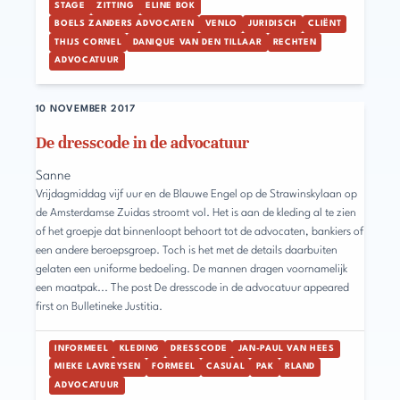
STAGE
ZITTING
ELINE BOK
BOELS ZANDERS ADVOCATEN
VENLO
JURIDISCH
CLIËNT
THIJS CORNEL
DANIQUE VAN DEN TILLAAR
RECHTEN
ADVOCATUUR
10 NOVEMBER 2017
De dresscode in de advocatuur
Sanne
Vrijdagmiddag vijf uur en de Blauwe Engel op de Strawinskylaan op
de Amsterdamse Zuidas stroomt vol. Het is aan de kleding al te zien
of het groepje dat binnenloopt behoort tot de advocaten, bankiers of
een andere beroepsgroep. Toch is het met de details daarbuiten
gelaten een uniforme bedoeling. De mannen dragen voornamelijk
een maatpak... The post De dresscode in de advocatuur appeared
first on Bulletineke Justitia.
INFORMEEL
KLEDING
DRESSCODE
JAN-PAUL VAN HEES
MIEKE LAVREYSEN
FORMEEL
CASUAL
PAK
RLAND
ADVOCATUUR