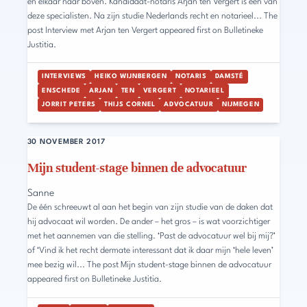
en elkaar naar boven. Kandidaat-notaris Arjan ten Vergert is een van
deze specialisten. Na zijn studie Nederlands recht en notarieel... The
post Interview met Arjan ten Vergert appeared first on Bulletineke
Justitia.
INTERVIEWS
HEIKO WIJNBERGEN
NOTARIS
DAMSTÉ
ENSCHEDE
ARJAN
TEN
VERGERT
NOTARIEEL
JORRIT PETERS
THIJS CORNEL
ADVOCATUUR
NIJMEGEN
30 NOVEMBER 2017
Mijn student-stage binnen de advocatuur
Sanne
De één schreeuwt al aan het begin van zijn studie van de daken dat
hij advocaat wil worden. De ander – het gros – is wat voorzichtiger
met het aannemen van die stelling. ‘Past de advocatuur wel bij mij?’
of ‘Vind ik het recht dermate interessant dat ik daar mijn ‘hele leven’
mee bezig wil... The post Mijn student-stage binnen de advocatuur
appeared first on Bulletineke Justitia.