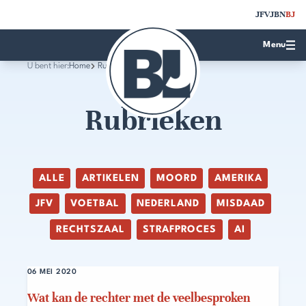
JFV
JBN
BJ
Menu
U bent hier:
Home
Rubrieken
Rubrieken
ALLE
ARTIKELEN
MOORD
AMERIKA
JFV
VOETBAL
NEDERLAND
MISDAAD
RECHTSZAAL
STRAFPROCES
AI
06 MEI 2020
Wat kan de rechter met de veelbesproken