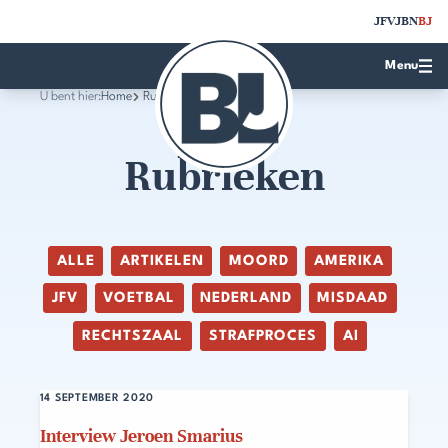
JFV
JBN
BJ
Menu
U bent hier:
Home
Rubrieken
Rubrieken
ALLE
ARTIKELEN
MOORD
AMERIKA
JFV
VOETBAL
NEDERLAND
MISDAAD
RECHTSZAAL
STRAFPROCES
AI
14 SEPTEMBER 2020
Interview Jeroen Smarius