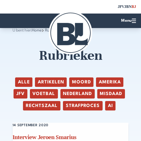
JFV
JBN
BJ
Menu
U bent hier:
Home
Rubrieken
Rubrieken
ALLE
ARTIKELEN
MOORD
AMERIKA
JFV
VOETBAL
NEDERLAND
MISDAAD
RECHTSZAAL
STRAFPROCES
AI
14 SEPTEMBER 2020
Interview Jeroen Smarius