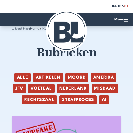
JFV
JBN
BJ
Menu
U bent hier:
Home
Rubrieken
Rubrieken
ALLE
ARTIKELEN
MOORD
AMERIKA
JFV
VOETBAL
NEDERLAND
MISDAAD
RECHTSZAAL
STRAFPROCES
AI