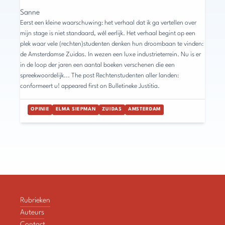
Sanne
Eerst een kleine waarschuwing: het verhaal dat ik ga vertellen over
mijn stage is niet standaard, wél eerlijk. Het verhaal begint op een
plek waar vele (rechten)studenten denken hun droombaan te vinden:
de Amsterdamse Zuidas. In wezen een luxe industrieterrein. Nu is er
in de loop der jaren een aantal boeken verschenen die een
spreekwoordelijk... The post Rechtenstudenten aller landen:
conformeert u! appeared first on Bulletineke Justitia.
OPINIE
ELMA SIEPMAN
ZUIDAS
AMSTERDAM
Rubrieken
Auteurs
Contact