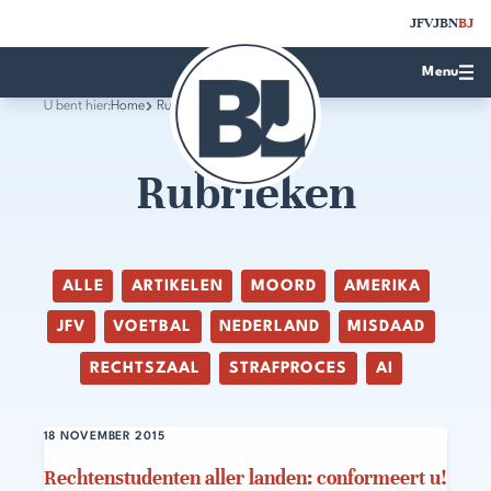
JFV
JBN
BJ
Menu
U bent hier:
Home
Rubrieken
Rubrieken
ALLE
ARTIKELEN
MOORD
AMERIKA
JFV
VOETBAL
NEDERLAND
MISDAAD
RECHTSZAAL
STRAFPROCES
AI
18 NOVEMBER 2015
Rechtenstudenten aller landen: conformeert u!