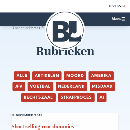
JFV
JBN
BJ
Menu
U bent hier:
Home
Rubrieken
Rubrieken
ALLE
ARTIKELEN
MOORD
AMERIKA
JFV
VOETBAL
NEDERLAND
MISDAAD
RECHTSZAAL
STRAFPROCES
AI
14 DECEMBER 2015
Short selling voor dummies