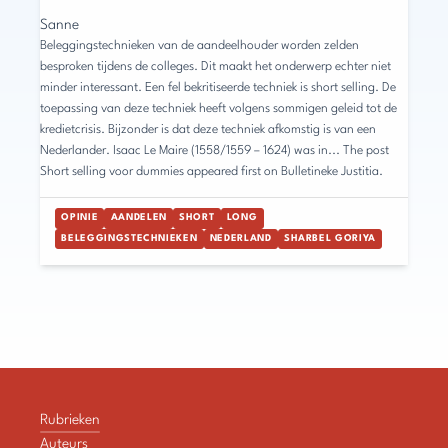
Sanne
Beleggingstechnieken van de aandeelhouder worden zelden
besproken tijdens de colleges. Dit maakt het onderwerp echter niet
minder interessant. Een fel bekritiseerde techniek is short selling. De
toepassing van deze techniek heeft volgens sommigen geleid tot de
kredietcrisis. Bijzonder is dat deze techniek afkomstig is van een
Nederlander. Isaac Le Maire (1558/1559 – 1624) was in... The post
Short selling voor dummies appeared first on Bulletineke Justitia.
OPINIE
AANDELEN
SHORT
LONG
BELEGGINGSTECHNIEKEN
NEDERLAND
SHARBEL GORIYA
Rubrieken
Auteurs