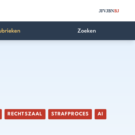
JFV
JBN
BJ
ubrieken
Zoeken
RECHTSZAAL
STRAFPROCES
AI