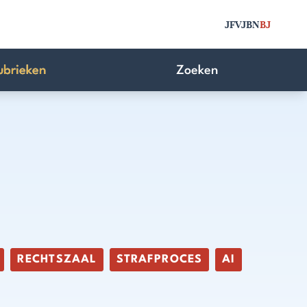
JFV
JBN
BJ
ubrieken
Zoeken
RECHTSZAAL
STRAFPROCES
AI