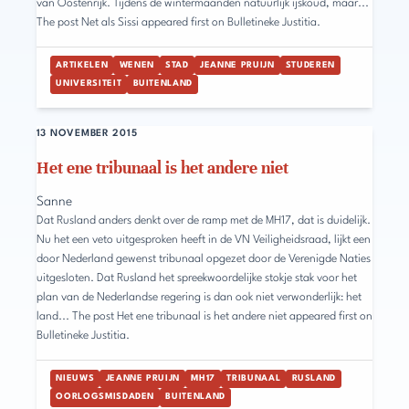
van Oostenrijk. Tijdens de wintermaanden natuurlijk ijskoud, maar...
The post Net als Sissi appeared first on Bulletineke Justitia.
ARTIKELEN
WENEN
STAD
JEANNE PRUIJN
STUDEREN
UNIVERSITEIT
BUITENLAND
13 NOVEMBER 2015
Het ene tribunaal is het andere niet
Sanne
Dat Rusland anders denkt over de ramp met de MH17, dat is duidelijk.
Nu het een veto uitgesproken heeft in de VN Veiligheidsraad, lijkt een
door Nederland gewenst tribunaal opgezet door de Verenigde Naties
uitgesloten. Dat Rusland het spreekwoordelijke stokje stak voor het
plan van de Nederlandse regering is dan ook niet verwonderlijk: het
land... The post Het ene tribunaal is het andere niet appeared first on
Bulletineke Justitia.
NIEUWS
JEANNE PRUIJN
MH17
TRIBUNAAL
RUSLAND
OORLOGSMISDADEN
BUITENLAND