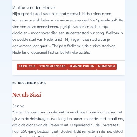
Minthe van den Heuvel
Nijmegen: de stad waar niemand verrast is bij het vinden van
Romeinse overblijfselen in de nieuwe nevengeul ‘de Spiegelwaal’. De
stad van de zeurende benen, pijnlijke voeten en de kleurrijke
gladiolen – maar bovendien een studentenstad pur sang. Welkom in
de oudste stad van Nederland! Nijmegen is de stad waar je
aankomend jaar gaat... The post Welkom in de oudste stad van
Nederland! appeared first on Bulletineke Justitia.
FACULTEIT
STUDENTENSTAD
JEANNE PRUIJN
NIJMEGEN
22 DECEMBER 2015
Net als Sissi
Sanne
Wenen: het centrum van de ooit zo machtige Donaumonarchie. Het
rijk van de Habsburgers is al lang ten onder, maar de stad straalt nog
altijd de glorie van de 19e eeuw uit. Uitgerekend nu de universiteit
haar 650-jarig bestaan viert, studeer ik dit semester in de hoofdstad