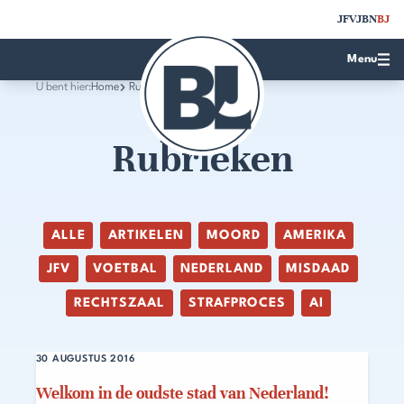
JFV
JBN
BJ
Menu
U bent hier:
Home
Rubrieken
Rubrieken
ALLE
ARTIKELEN
MOORD
AMERIKA
JFV
VOETBAL
NEDERLAND
MISDAAD
RECHTSZAAL
STRAFPROCES
AI
30 AUGUSTUS 2016
Welkom in de oudste stad van Nederland!