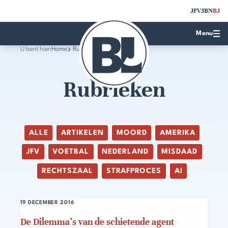
JFV
JBN
BJ
Menu
U bent hier:
Home
Rubrieken
Rubrieken
ALLE
ARTIKELEN
MOORD
AMERIKA
JFV
VOETBAL
NEDERLAND
MISDAAD
RECHTSZAAL
STRAFPROCES
AI
19 DECEMBER 2016
De Dilemma’s van de schietende agent