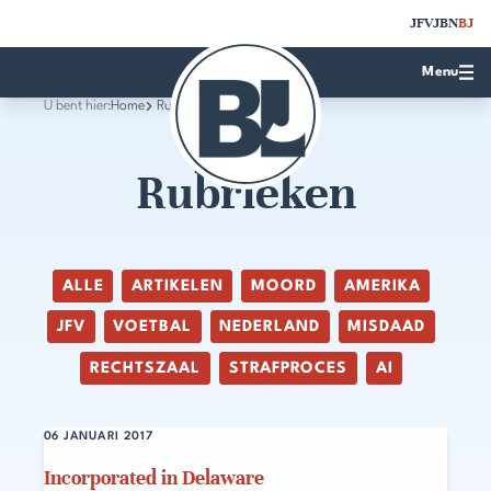
JFV
JBN
BJ
Menu
U bent hier:
Home
Rubrieken
Rubrieken
ALLE
ARTIKELEN
MOORD
AMERIKA
JFV
VOETBAL
NEDERLAND
MISDAAD
RECHTSZAAL
STRAFPROCES
AI
06 JANUARI 2017
Incorporated in Delaware