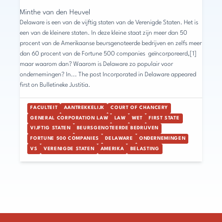
Minthe van den Heuvel
Delaware is een van de vijftig staten van de Verenigde Staten. Het is
een van de kleinere staten. In deze kleine staat zijn meer dan 50
procent van de Amerikaanse beursgenoteerde bedrijven en zelfs meer
dan 60 procent van de Fortune 500 companies geïncorporeerd,[1]
maar waarom dan? Waarom is Delaware zo populair voor
ondernemingen? In... The post Incorporated in Delaware appeared
first on Bulletineke Justitia.
FACULTEIT
AANTREKKELIJK
COURT OF CHANCERY
GENERAL CORPORATION LAW
LAW
WET
FIRST STATE
VIJFTIG STATEN
BEURSGENOTEERDE BEDRIJVEN
FORTUNE 500 COMPANIES
DELAWARE
ONDERNEMINGEN
VS
VERENIGDE STATEN
AMERIKA
BELASTING