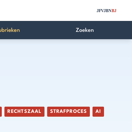
JFV
JBN
BJ
ubrieken
Zoeken
RECHTSZAAL
STRAFPROCES
AI