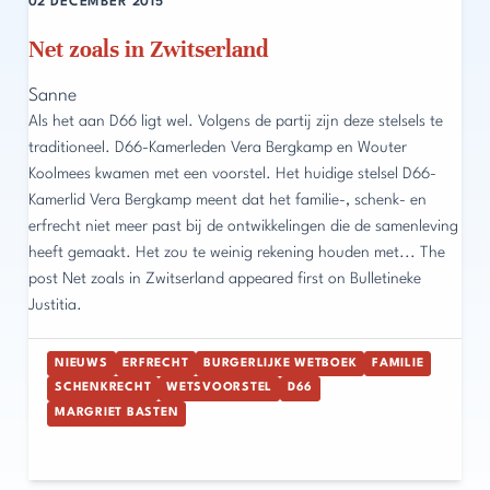
02 DECEMBER 2015
Net zoals in Zwitserland
Sanne
Als het aan D66 ligt wel. Volgens de partij zijn deze stelsels te
traditioneel. D66-Kamerleden Vera Bergkamp en Wouter
Koolmees kwamen met een voorstel. Het huidige stelsel D66-
Kamerlid Vera Bergkamp meent dat het familie-, schenk- en
erfrecht niet meer past bij de ontwikkelingen die de samenleving
heeft gemaakt. Het zou te weinig rekening houden met... The
post Net zoals in Zwitserland appeared first on Bulletineke
Justitia.
NIEUWS
ERFRECHT
BURGERLIJKE WETBOEK
FAMILIE
SCHENKRECHT
WETSVOORSTEL
D66
MARGRIET BASTEN