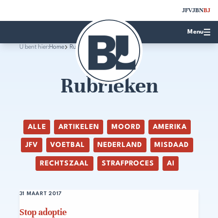
JFV
JBN
BJ
Menu
U bent hier:
Home
Rubrieken
Rubrieken
ALLE
ARTIKELEN
MOORD
AMERIKA
JFV
VOETBAL
NEDERLAND
MISDAAD
RECHTSZAAL
STRAFPROCES
AI
31 MAART 2017
Stop adoptie