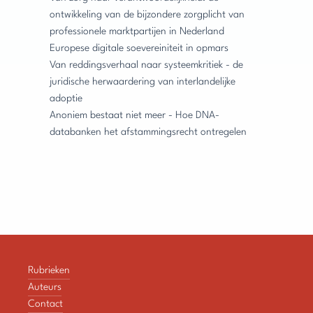
ontwikkeling van de bijzondere zorgplicht van
professionele marktpartijen in Nederland
Europese digitale soevereiniteit in opmars
Van reddingsverhaal naar systeemkritiek - de
juridische herwaardering van interlandelijke
adoptie
Anoniem bestaat niet meer - Hoe DNA-
databanken het afstammingsrecht ontregelen
Rubrieken
Auteurs
Contact