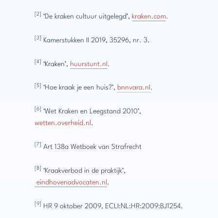
[2]
‘De kraken cultuur uitgelegd’,
kraken.com
.
[3]
Kamerstukken II 2019, 35296, nr. 3.
[4]
‘Kraken’,
huurstunt.nl
.
[5]
‘Hoe kraak je een huis?’,
bnnvara.nl
.
[6]
‘Wet Kraken en Leegstand 2010’,
wetten.overheid.nl
.
[7]
Art 138a Wetboek van Strafrecht
[8]
‘Kraakverbod in de praktijk’,
eindhovenadvocaten.nl
.
[9]
HR 9 oktober 2009, ECLI:NL:HR:2009:BJ1254.