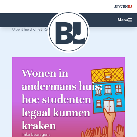
JFV
JBN
BJ
Menu
U bent hier:
Home
Rubrieken
Wonen in
andermans huis:
hoe studenten
legaal kunnen
kraken
Imke Beursgens