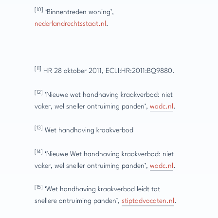
[10]
‘Binnentreden woning’,
nederlandrechtsstaat.nl
.
[11]
HR 28 oktober 2011, ECLI:HR:2011:BQ9880.
[12]
‘Nieuwe wet handhaving kraakverbod: niet
vaker, wel sneller ontruiming panden’,
wodc.nl
.
[13]
Wet handhaving kraakverbod
[14]
‘Nieuwe Wet handhaving kraakverbod: niet
vaker, wel sneller ontruiming panden’,
wodc.nl
.
[15]
‘Wet handhaving kraakverbod leidt tot
snellere ontruiming panden’,
stiptadvocaten.nl
.