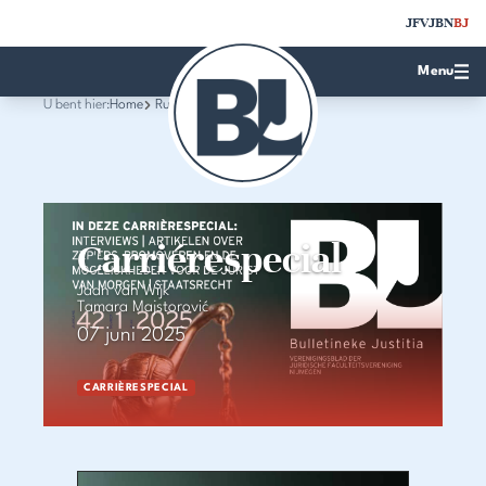
JFV
JBN
BJ
Menu
U bent hier:
Home
Rubrieken
Carriérespecial
Jaan van Wijk
Tamara Majstorović
07 juni 2025
CARRIÈRESPECIAL